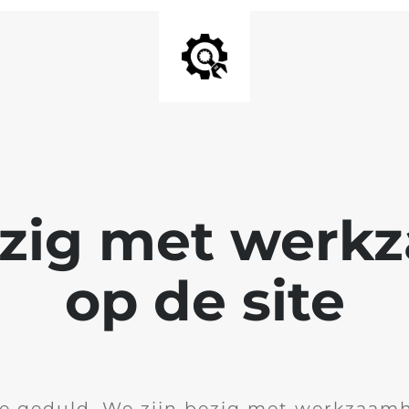
ezig met wer
op de site
je geduld. We zijn bezig met werkzaam