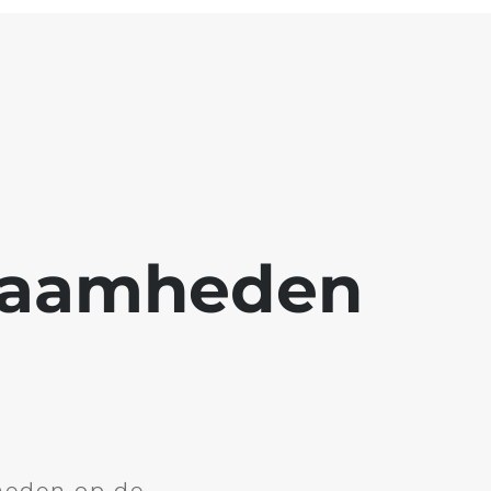
kzaamheden
heden op de