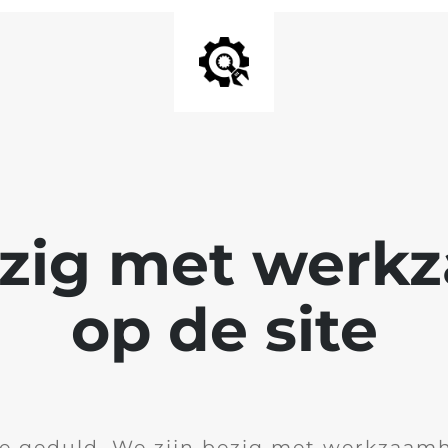
ezig met wer
op de site
je geduld. We zijn bezig met werkzaam