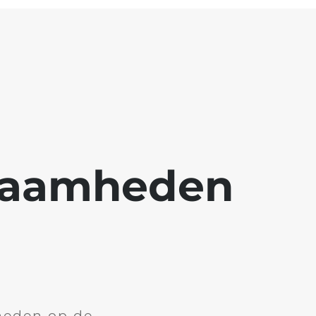
kzaamheden
heden op de