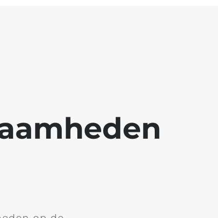
kzaamheden
heden op de