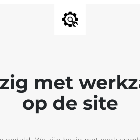
ezig met wer
op de site
je geduld. We zijn bezig met werkzaam