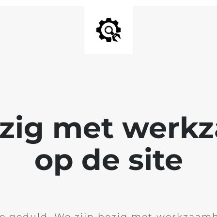
ezig met wer
op de site
je geduld. We zijn bezig met werkzaam