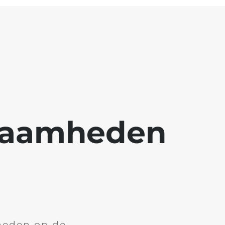
kzaamheden
heden op de