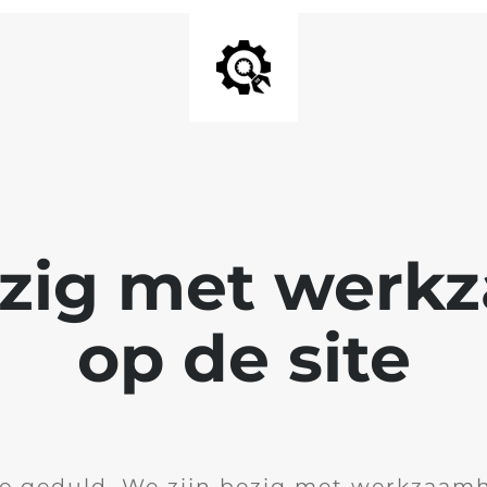
ezig met wer
op de site
je geduld. We zijn bezig met werkzaam