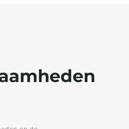
kzaamheden
heden op de